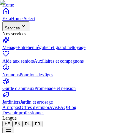
Home
EzraHome Select
Services
Nos services
Ménage
Entretien régulier et grand nettoyage
Aide aux seniors
Auxiliaires et compagnons
Nounous
Pour tous les âges
Garde d'animaux
Promenade et pension
Jardiniers
Jardin et arrosage
À propos
Offres d'emploi
Avis
FAQ
Blog
Devenir professionnel
Langue
HE
EN
RU
FR