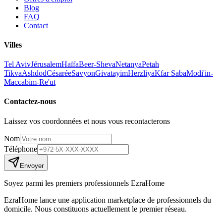
Blog
FAQ
Contact
Villes
Tel Aviv
Jérusalem
Haïfa
Beer-Sheva
Netanya
Petah
Tikva
Ashdod
Césarée
Savyon
Givatayim
Herzliya
Kfar Saba
Modi'in-
Maccabim-Re'ut
Contactez-nous
Laissez vos coordonnées et nous vous recontacterons
Nom
Téléphone
Envoyer
Soyez parmi les premiers professionnels EzraHome
EzraHome lance une application marketplace de professionnels du
domicile. Nous constituons actuellement le premier réseau.